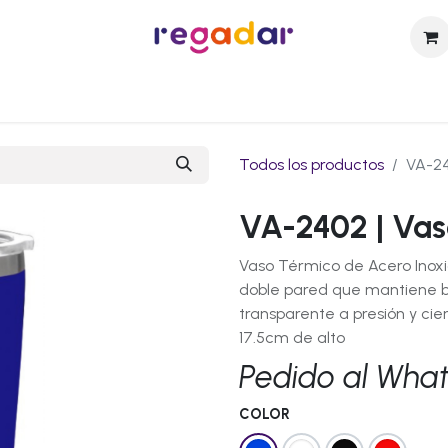
sotros
Catálogo
Técnicas de Personalización
Contact
Todos los productos
VA-24
VA-2402 | Vas
Vaso Térmico de Acero Inoxi
doble pared que mantiene be
transparente a presión y cie
17.5cm de alto
Pedido al Wha
COLOR