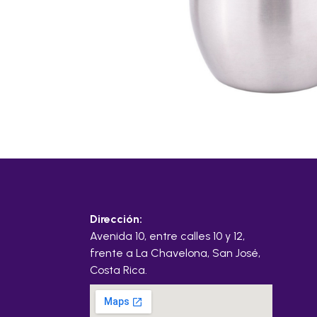
Dirección:
Avenida 10, entre calles 10 y 12,
frente a La Chavelona, San José,
Costa Rica.