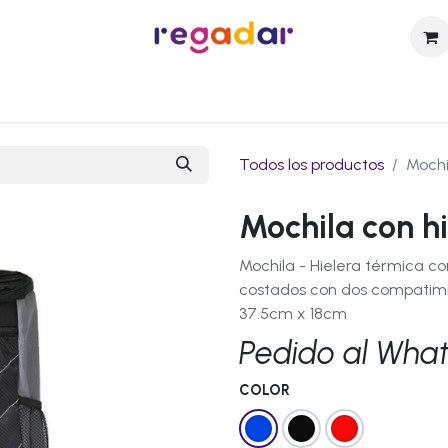
sotros
Catálogo
Técnicas de Personalización
Contact
Todos los productos
Mochi
Mochila con h
Mochila - Hielera térmica con
costados con dos compatimi
37.5cm x 18cm
Pedido al Wha
COLOR