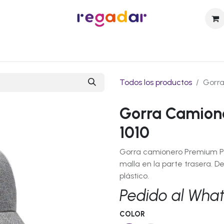
sotros
Catálogo
Técnicas de Personalización
Contact
Todos los productos
Gorra
Gorra Camion
1010
Gorra camionero Premium Plu
malla en la parte trasera. D
plástico.
Pedido al Wha
COLOR